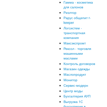
Гамма - косметика
для салонов
Риэлтор
Рарус общепит r-
keeper
Логсистем -
транспортная
компания
Максэкспромт
Рексол - торговля
машинными
маслами
Контроль договоров
Магазин одежды
Маслопродукт
Монитор
Сервис-модерн
Центр моды
Бухгалтерия АУП
Выгрузка 1С
бухгалтерия в