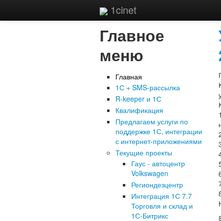
1cinet
Главное
меню
Главная
1С + SMS-рассылка
R-keeper и 1С
Квалификация
Предлагаем услуги по
поддержке 1С, интеграции
с интернет-приложениями
Текущие проекты
Гаус - автоцентр
Volkswagen
Региондезцентр
Интеграция 1С 7.7
Торговля и склад и
1С-Битрикс