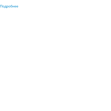
Подробнее
о Учет профосмотров по приказам № 29н от 29.01.2021