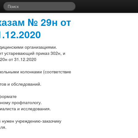
азам № 29н от
1.12.2020
дицинскими организациями.
ет устаревающий приказ 302н, и
20н от 31.12.2020
звольными колонками (соответствие
тов и обследований.
 формате
вному профпатологу.
иалиста и исследования.
й нужен учреждению-заказчику
ля.