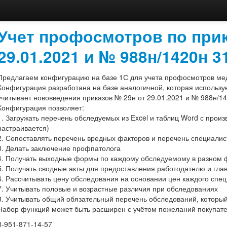
Учет профосмотров по прик
29.01.2021 и № 988н/1420н 3
Предлагаем конфигурацию на базе 1С для учета профосмотров ме
Конфигурация разработана на базе аналогичной, которая использу
учитывает нововведения приказов № 29н от 29.01.2021 и № 988н/14
Конфигурация позволяет:
1. Загружать перечень обследуемых из Excel и таблиц Word с прои
настраивается)
2. Сопоставлять перечень вредных факторов и перечень специалис
3. Делать заключение профпатолога
4. Получать выходные формы по каждому обследуемому в разном
5. Получать сводные акты для предоставления работодателю и гла
6. Рассчитывать цену обследования на основании цен каждого спец
7. Учитывать половые и возрастные различия при обследованиях
8. Учитывать общий обязательный перечень обследований, которы
Набор функций может быть расширен с учётом пожеланий покупате
8-951-871-14-57