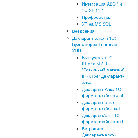
Интеграция ABCP и
1С:УТ 11.1
Профосмотры
УТ на MS SQL
Внедрения
Декларант-алко и 1С:
Бухгалтерия Торговля
УПП
Выгрузка из 1С
Штрих-М 5.1
"Розничный магазин"
в ФСРАР Декларант-
алко
Декларант-Алко 1С -
формат файлов xml
Декларант-алко
формат файла sdf
ДекларантАлко 1С -
формат файлов xsd
Битроника -
Декларант-алко -