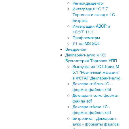
Региондезцентр
Интеграция 1С 7.7
Торговля и склад и 1С-
Битрикс
Интеграция ABCP и
1С:УТ 11.1
Профосмотры
УТ на MS SQL
Внедрения
Декларант-алко и 1С:
Бухгалтерия Торговля УПП
Выгрузка из 1С Штрих-М
5.1 "Розничный магазин"
в ФСРАР Декларант-алко
Декларант-Алко 1С -
формат файлов xml
Декларант-алко формат
файла sdf
ДекларантАлко 1С -
формат файлов xsd
Битроника - Декларант-
алко - форматы файлов