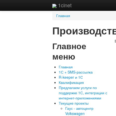
1cinet
Вы здесь
Главная
Производст
Главное
меню
Главная
1С + SMS-рассылка
R-keeper и 1С
Квалификация
Предлагаем услуги по
поддержке 1С, интеграции с
интернет-приложениями
Текущие проекты
Гаус - автоцентр
Volkswagen