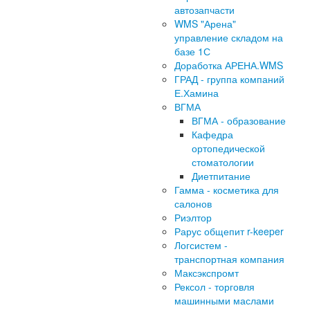
автозапчасти
WMS "Арена"
управление складом на
базе 1С
Доработка АРЕНА.WMS
ГРАД - группа компаний
Е.Хамина
ВГМА
ВГМА - образование
Кафедра
ортопедической
стоматологии
Диетпитание
Гамма - косметика для
салонов
Риэлтор
Рарус общепит r-keeper
Логсистем -
транспортная компания
Максэкспромт
Рексол - торговля
машинными маслами