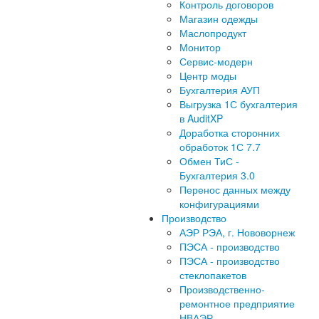
Контроль договоров
Магазин одежды
Маслопродукт
Монитор
Сервис-модерн
Центр моды
Бухгалтерия АУП
Выгрузка 1С бухгалтерия
в AuditXP
Доработка сторонних
обработок 1С 7.7
Обмен ТиС -
Бухгалтерия 3.0
Перенос данных между
конфигурациями
Производство
АЭР РЭА, г. Нововорнеж
ПЭСА - производство
ПЭСА - производство
стеклопакетов
Производственно-
ремонтное предприятие
НВАЭР