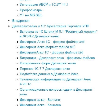
Интеграция ABCP и 1С:УТ 11.1
Профосмотры
УТ на MS SQL
Внедрения
Декларант-алко и 1С: Бухгалтерия Торговля УПП
Выгрузка из 1С Штрих-М 5.1 "Розничный магазин"
в ФСРАР Декларант-алко
Декларант-Алко 1С - формат файлов xml
Декларант-алко формат файла sdf
ДекларантАлко 1С - формат файлов xsd
Битроника - Декларант-алко - форматы файлов
Копирование форм Декларант-алко
Перенос 1С 7.7 Декларант-алко
Подготовка данных в Декларант-Алко
Техническая информация по Декларант Алко
4.20 1с
Организационные вопросы сдачи в Декларант
алко
Декларант-алко - Балтика
Декларант-алко - Канцлер