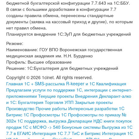
бюджетной бухгалтерской конфигурации 7.7.643 на 1С:ББУ.
В связи с большими доработками в конфигурации 7.7
созданы правила обмена, перенесены стандартные
документы (заявка на кассовый приход и другие), по которым
нет правил обмена.
Планируется внедрение 1С:ЗуП для бюджетных учреждений
Резюме:
Наименование: ГОУ ВПО Воронежская государственная
медицинская академия им. Н.Н. Бурденко
Профиль: Высшее образование
Решение: 1С:Бухгалтерия для бюджетных учреждений
Copyright © 2026 1cinet. All rights reserved.
Главная
1С + SMS-рассылка
R-keeper и 1С
Квалификация
Предлагаем услуги по поддержке 1С, интеграции с интернет-
приложениями
Текущие проекты
Внедрения
Декларант-алко
и 1С: Бухгалтерия Торговля УПП
Закрытые проекты
Производство
Прочие работы
Интересные разработки
1C
Битрикс
1С Профосмотры
1С Профосмотры по приказу №
302н
1С поддержка, выгрузка Декларации НДС книги покупок
продаж
1С с МСФО -> 540
Бонусные системы
Выгрузка из 1С
7.7 в ЕГАИС
Интеграция 1С 7.7 ТиС и Битрикс
Интеграция 1С