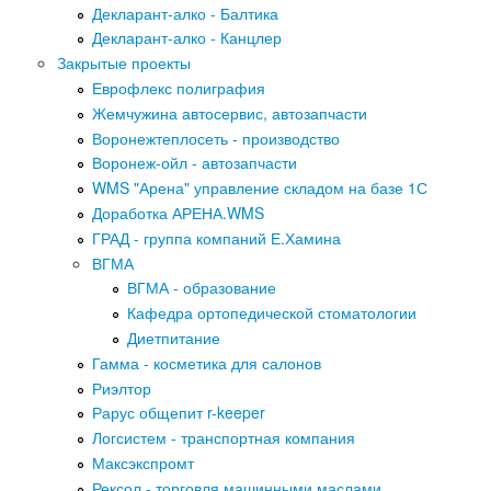
Декларант-алко - Балтика
Декларант-алко - Канцлер
Закрытые проекты
Еврофлекс полиграфия
Жемчужина автосервис, автозапчасти
Воронежтеплосеть - производство
Воронеж-ойл - автозапчасти
WMS "Арена" управление складом на базе 1С
Доработка АРЕНА.WMS
ГРАД - группа компаний Е.Хамина
ВГМА
ВГМА - образование
Кафедра ортопедической стоматологии
Диетпитание
Гамма - косметика для салонов
Риэлтор
Рарус общепит r-keeper
Логсистем - транспортная компания
Максэкспромт
Рексол - торговля машинными маслами