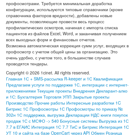
профосмотрами. Требуется минимальная доработка
конфигурации, используются типовые справочники (кроме
справочника факторов вредности), добавлены новые
документы, позволяющие провести весь процесс
профилактических осмотров, начиная с импорта списка
пациентов из файлов Excel, Word, и заканчивая получением
всех выходных форм и финансовых отчетов.
Возможна автоматическая коррекция сумм услуг, входящих в
профосмотр с учетом общей цены за организацию. Это
очень удобно, с учетом того, в большинстве случаев
проводятся тендеры.
Copyright © 2026 1cinet. All rights reserved.
Главная
1С + SMS-рассылка
R-keeper и 1С
Квалификация
Предлагаем услуги по поддержке 1С, интеграции с интернет-
приложениями
Текущие проекты
Внедрения
Декларант-алко
и 1С: Бухгалтерия Торговля УПП
Закрытые проекты
Производство
Прочие работы
Интересные разработки
1C
Битрикс
1С Профосмотры
1С Профосмотры по приказу №
302н
1С поддержка, выгрузка Декларации НДС книги покупок
продаж
1С с МСФО -> 540
Бонусные системы
Выгрузка из 1С
7.7 в ЕГАИС
Интеграция 1С 7.7 ТиС и Битрикс
Интеграция 1С
УТ 10 и сайта на базе OpenCart через API
Обмен Розница